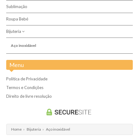
Sublimação
Dos 0 aos 3 anos
Roupa Bebé
Bijuteria
Aço inoxidável
Menu
Politica de Privacidade
Termos e Condições
Direito de livre resolução
Home
›
Bijuteria
›
Aço inoxidável