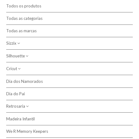
Promoções
Todos os produtos
Novidades
Todas as categorias
Todas as marcas
Contactos
Sizzix
Pesquisar
Silhouette
Máquinas de Corte
Cortantes Bigz
Cricut
Plotters de Corte
Ferramentas e Acessórios Sizzix
Acessórios
Dia dos Namorados
Vinil Iron On
Texturas
Dia do Pai
Cortantes
Retrosaria
Madeira Infantil
Tecido Plastificado
We R Memory Keepers
Acessórios, Ferramentas e Complementos de Costura