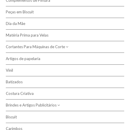
Complementos de Pintura
Presépio Biscuit
Peças em Biscuit
Dia da Mãe
Matéria Prima para Velas
Cortantes Para Máquinas de Corte
Artigos de papelaria
Cortantes de Caixas
Vinil
Batizados
Costura Criativa
Brindes e Artigos Publicitários
Biscuit
Sublimação
Carimbos