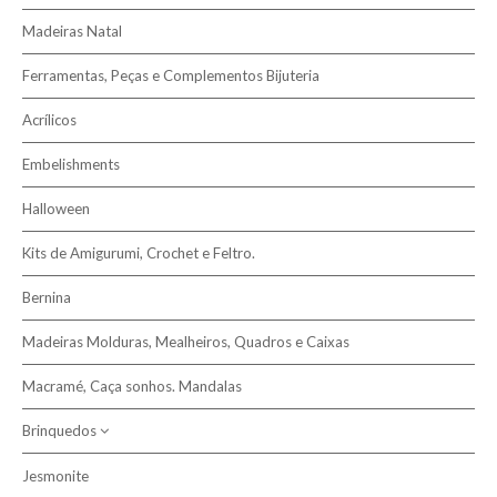
Madeiras Natal
Ferramentas, Peças e Complementos Bijuteria
Acrílicos
Embelishments
Halloween
Kits de Amigurumi, Crochet e Feltro.
Bernina
Madeiras Molduras, Mealheiros, Quadros e Caixas
Macramé, Caça sonhos. Mandalas
Brinquedos
Jesmonite
Dos 3 aos 6 anos