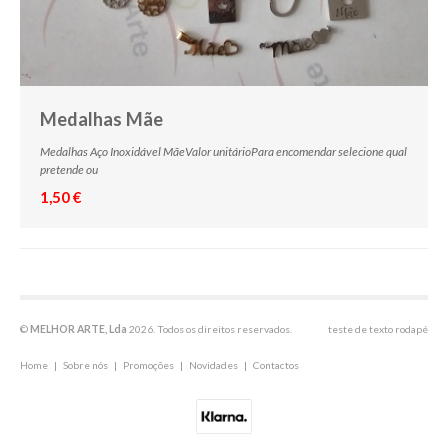
Medalhas Mãe
Medalhas Aço Inoxidável MãeValor unitárioPara encomendar selecione qual
pretende ou
1,50 €
©
MELHOR ARTE, Lda
2026. Todos os direitos reservados.
teste de texto rodapé
Home
|
Sobre nós
|
Promoções
|
Novidades
|
Contactos