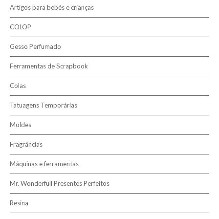
Tecidos 100% Algodão
Artigos para bebés e crianças
Linhas
COLOP
Tecidos
Gesso Perfumado
Ferramentas de Scrapbook
Colas
Tatuagens Temporárias
Moldes
Fragrâncias
Máquinas e ferramentas
Mr. Wonderfull Presentes Perfeitos
Resina