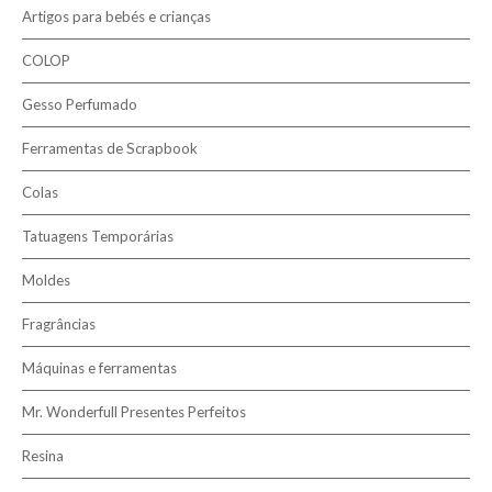
Tecidos 100% Algodão
Artigos para bebés e crianças
Linhas
COLOP
Tecidos
Gesso Perfumado
Ferramentas de Scrapbook
Colas
Tatuagens Temporárias
Moldes
Fragrâncias
Máquinas e ferramentas
Mr. Wonderfull Presentes Perfeitos
Resina