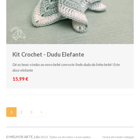
Kit Crochet - Dudu Elefante
Dê as boas-vindas ao novo bebê com este lindo dudu da linha bebê! Este
doce elefante
15,99 €
1
2
3
>
©
MELHOR ARTE, Lda
2026. Todos os direitos reservados.
teste de texto rodapé