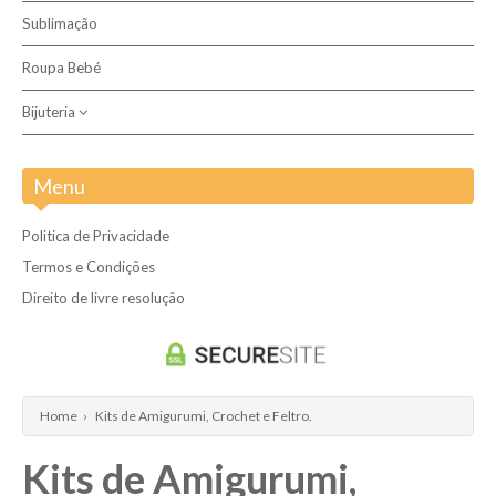
Sublimação
Dos 0 aos 3 anos
Roupa Bebé
Bijuteria
Aço inoxidável
Menu
Politica de Privacidade
Termos e Condições
Direito de livre resolução
Home
›
Kits de Amigurumi, Crochet e Feltro.
Kits de Amigurumi,