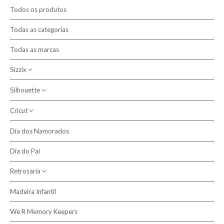
Promoções
Todos os produtos
Novidades
Todas as categorias
Todas as marcas
Contactos
Sizzix
Pesquisar
Silhouette
Máquinas de Corte
Cortantes Bigz
Cricut
Plotters de Corte
Ferramentas e Acessórios Sizzix
Acessórios
Dia dos Namorados
Vinil Iron On
Texturas
Dia do Pai
Cortantes
Retrosaria
Madeira Infantil
Tecido Plastificado
We R Memory Keepers
Acessórios, Ferramentas e Complementos de Costura