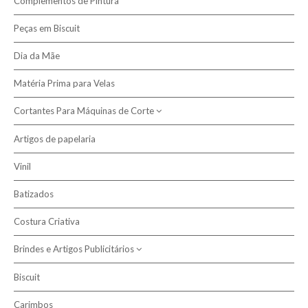
Complementos de Pintura
Presépio Biscuit
Peças em Biscuit
Dia da Mãe
Matéria Prima para Velas
Cortantes Para Máquinas de Corte
Artigos de papelaria
Cortantes de Caixas
Vinil
Batizados
Costura Criativa
Brindes e Artigos Publicitários
Biscuit
Sublimação
Carimbos