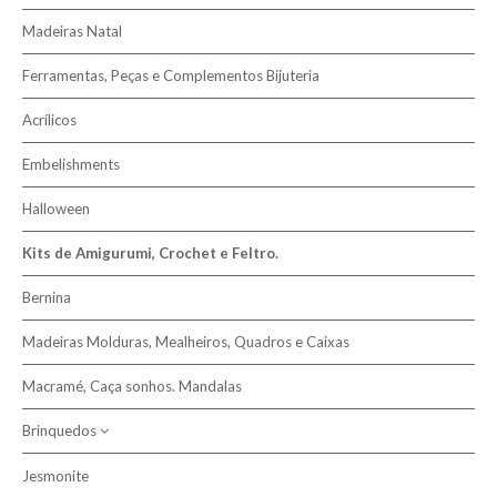
Madeiras Natal
Ferramentas, Peças e Complementos Bijuteria
Acrílicos
Embelishments
Halloween
Kits de Amigurumi, Crochet e Feltro.
Bernina
Madeiras Molduras, Mealheiros, Quadros e Caixas
Macramé, Caça sonhos. Mandalas
Brinquedos
Jesmonite
Dos 3 aos 6 anos