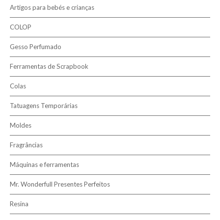
Tecidos 100% Algodão
Artigos para bebés e crianças
Linhas
COLOP
Tecidos
Gesso Perfumado
Ferramentas de Scrapbook
Colas
Tatuagens Temporárias
Moldes
Fragrâncias
Máquinas e ferramentas
Mr. Wonderfull Presentes Perfeitos
Resina