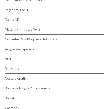
Complementos de Pintura
Presépio Biscuit
Peças em Biscuit
Dia da Mãe
Matéria Prima para Velas
Cortantes Para Máquinas de Corte
Artigos de papelaria
Cortantes de Caixas
Vinil
Batizados
Costura Criativa
Brindes e Artigos Publicitários
Biscuit
Sublimação
Carimbos