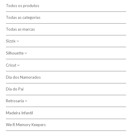
Promoções
Todos os produtos
Novidades
Todas as categorias
Todas as marcas
Contactos
Sizzix
Pesquisar
Silhouette
Máquinas de Corte
Cortantes Bigz
Cricut
Plotters de Corte
Ferramentas e Acessórios Sizzix
Acessórios
Dia dos Namorados
Vinil Iron On
Texturas
Dia do Pai
Cortantes
Retrosaria
Madeira Infantil
Tecido Plastificado
We R Memory Keepers
Acessórios, Ferramentas e Complementos de Costura