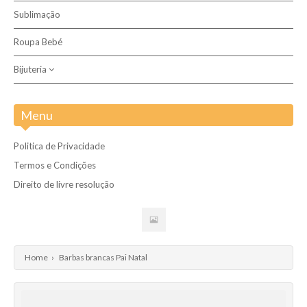
Sublimação
Dos 0 aos 3 anos
Roupa Bebé
Bijuteria
Aço inoxidável
Menu
Politica de Privacidade
Termos e Condições
Direito de livre resolução
Home
›
Barbas brancas Pai Natal