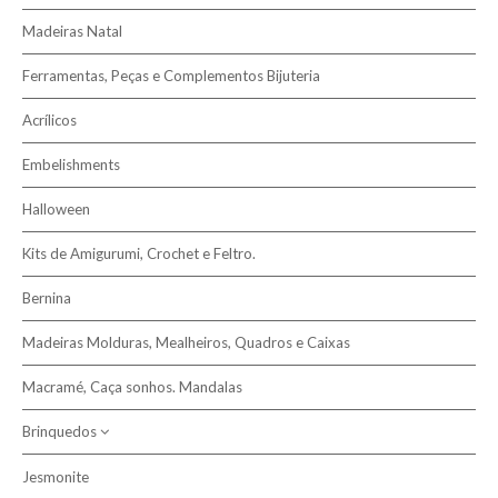
Madeiras Natal
Ferramentas, Peças e Complementos Bijuteria
Acrílicos
Embelishments
Halloween
Kits de Amigurumi, Crochet e Feltro.
Bernina
Madeiras Molduras, Mealheiros, Quadros e Caixas
Macramé, Caça sonhos. Mandalas
Brinquedos
Jesmonite
Dos 3 aos 6 anos