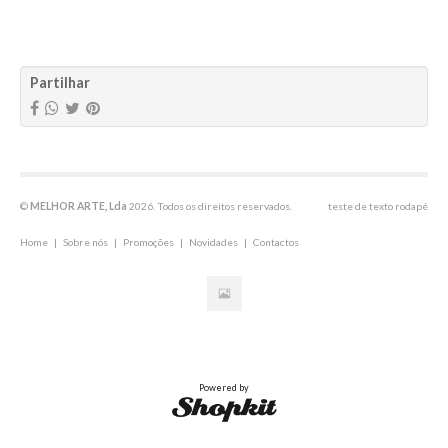
Características
Partilhar
©
MELHOR ARTE, Lda
2026. Todos os direitos reservados.
teste de texto rodapé
Home
|
Sobre nós
|
Promoções
|
Novidades
|
Contactos
Powered by