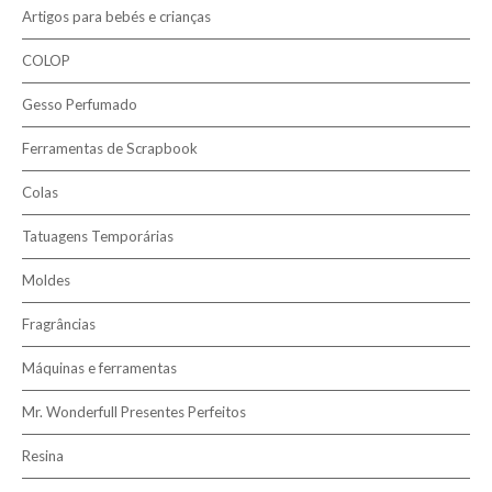
Tecidos 100% Algodão
Artigos para bebés e crianças
Linhas
COLOP
Tecidos
Gesso Perfumado
Ferramentas de Scrapbook
Colas
Tatuagens Temporárias
Moldes
Fragrâncias
Máquinas e ferramentas
Mr. Wonderfull Presentes Perfeitos
Resina