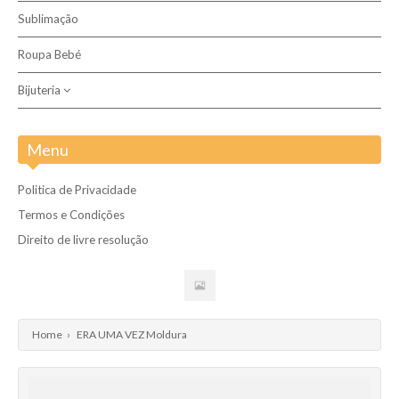
Sublimação
Dos 0 aos 3 anos
Roupa Bebé
Bijuteria
Aço inoxidável
Menu
Politica de Privacidade
Termos e Condições
Direito de livre resolução
Home
›
ERA UMA VEZ Moldura