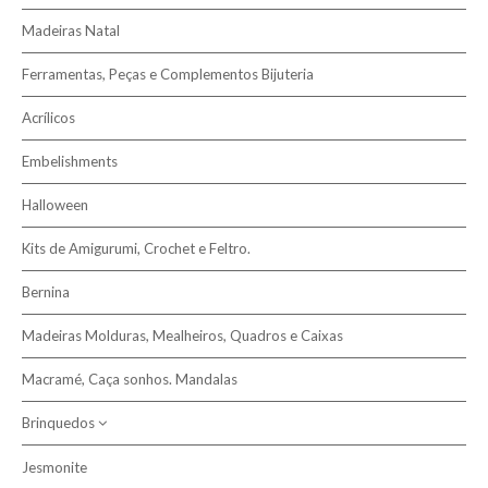
Madeiras Natal
Ferramentas, Peças e Complementos Bijuteria
Acrílicos
Embelishments
Halloween
Kits de Amigurumi, Crochet e Feltro.
Bernina
Madeiras Molduras, Mealheiros, Quadros e Caixas
Macramé, Caça sonhos. Mandalas
Brinquedos
Jesmonite
Dos 3 aos 6 anos