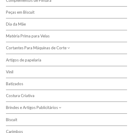
Complementos de Pintura
Presépio Biscuit
Peças em Biscuit
Dia da Mãe
Matéria Prima para Velas
Cortantes Para Máquinas de Corte
Artigos de papelaria
Cortantes de Caixas
Vinil
Batizados
Costura Criativa
Brindes e Artigos Publicitários
Biscuit
Sublimação
Carimbos