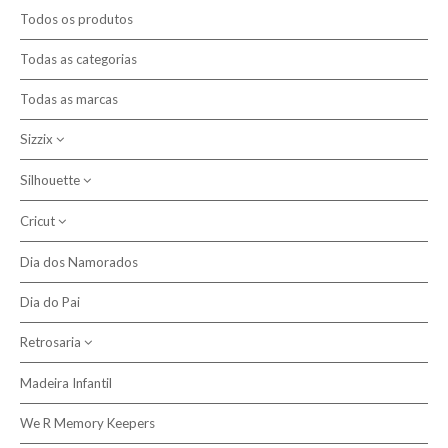
Promoções
Todos os produtos
Novidades
Todas as categorias
Todas as marcas
Contactos
Sizzix
Pesquisar
Silhouette
Máquinas de Corte
Cortantes Bigz
Cricut
Plotters de Corte
Ferramentas e Acessórios Sizzix
Acessórios
Dia dos Namorados
Vinil Iron On
Texturas
Dia do Pai
Cortantes
Retrosaria
Madeira Infantil
Tecido Plastificado
We R Memory Keepers
Acessórios, Ferramentas e Complementos de Costura