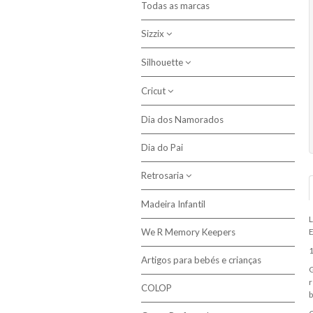
Todas as marcas
Sizzix
Silhouette
Máquinas de Corte
Cortantes Bigz
Cricut
Plotters de Corte
Ferramentas e Acessórios Sizzix
Acessórios
Dia dos Namorados
Vinil Iron On
Texturas
Dia do Pai
Cortantes
Retrosaria
Madeira Infantil
Tecido Plastificado
L
We R Memory Keepers
Acessórios, Ferramentas e
E
Complementos de Costura
1
Artigos para bebés e crianças
G
Tecidos 100% Algodão
r
COLOP
Linhas
b