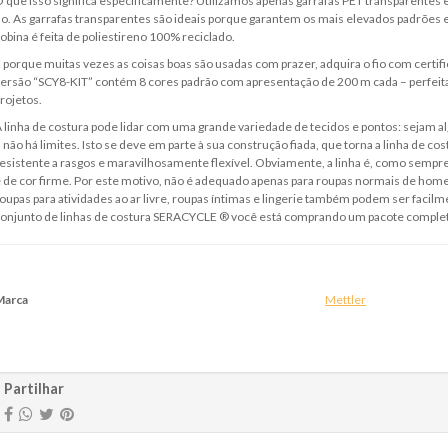
 que isso significa especificamente? Utilizamos apenas garrafas PET transparentes 
io. As garrafas transparentes são ideais porque garantem os mais elevados padrões e
obina é feita de poliestireno 100% reciclado.
 porque muitas vezes as coisas boas são usadas com prazer, adquira o fio com certi
ersão “SCY8-KIT” contém 8 cores padrão com apresentação de 200 m cada – perfei
rojetos.
 linha de costura pode lidar com uma grande variedade de tecidos e pontos: sejam alg
 não há limites. Isto se deve em parte à sua construção fiada, que torna a linha de co
esistente a rasgos e maravilhosamente flexível. Obviamente, a linha é, como sempre
 de cor firme. Por este motivo, não é adequado apenas para roupas normais de home
oupas para atividades ao ar livre, roupas íntimas e lingerie também podem ser fac
onjunto de linhas de costura SERACYCLE ® você está comprando um pacote completo
Marca
Mettler
aracterísticas
Partilhar