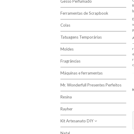
O
Gesso Perfumado
Tecidos
f
b
Ferramentas de Scrapbook
E
v
Colas
p
Tatuagens Temporárias
A
–
r
Moldes
e
r
Fragrâncias
c
Máquinas e ferramentas
Mr. Wonderfull Presentes Perfeitos
Resina
C
Rayher
Kit Artesanato DIY
Natal