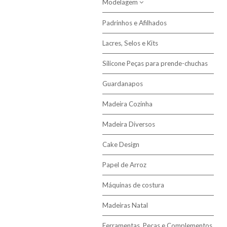
Modelagem
Padrinhos e Afilhados
Pasta Modelar
Lacres, Selos e Kits
Silicone Peças para prende-chuchas
Guardanapos
Madeira Cozinha
Madeira Diversos
Cake Design
Papel de Arroz
Máquinas de costura
Madeiras Natal
Ferramentas, Peças e Complementos