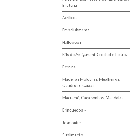
Bijuteria
Acrílicos
Embelishments
Halloween
Kits de Amigurumi, Crochet e Feltro.
Bernina
Madeiras Molduras, Mealheiros,
Quadros e Caixas
Macramé, Caça sonhos. Mandalas
Brinquedos
Jesmonite
Dos 3 aos 6 anos
Sublimação
Dos 0 aos 3 anos