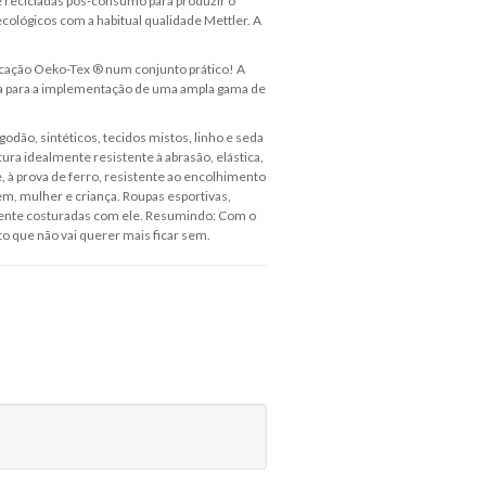
e recicladas pós-consumo para produzir o
cológicos com a habitual qualidade Mettler. A
ficação Oeko-Tex ® num conjunto prático! A
ta para a implementação de uma ampla gama de
odão, sintéticos, tecidos mistos, linho e seda
stura idealmente resistente à abrasão, elástica,
, à prova de ferro, resistente ao encolhimento
m, mulher e criança. Roupas esportivas,
ilmente costuradas com ele. Resumindo: Com o
 que não vai querer mais ficar sem.