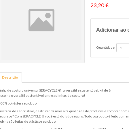
23,20 €
Adicionar ao 
Quantidade
Descrição
inha de costura universal SERACYCLE ® , a versátil e sustentável, kit de 8
scolha o versátil sustentável entre as linhas de costura!
00% poliéster reciclado
ostaria de ser criativo, desfrutar da mais alta qualidade de produtos e comprar com
ecursos? Com SERACYCLE ® você está do lado seguro. Todo o produto é feito com mate
obina são feitas de plástico reciclado.