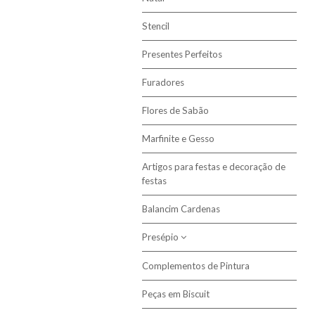
Kits Artesanato Infantis
Stencil
Presentes Perfeitos
Furadores
Flores de Sabão
Marfinite e Gesso
Artigos para festas e decoração de
festas
Balancim Cardenas
Presépio
Complementos de Pintura
Presépio Biscuit
Peças em Biscuit